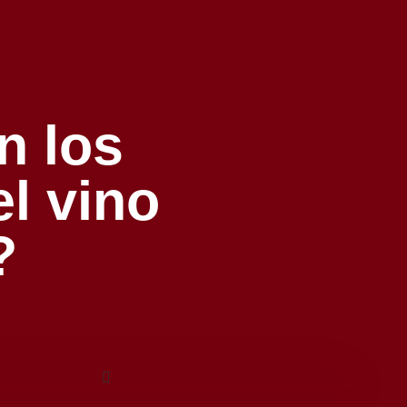
n los
el vino
?