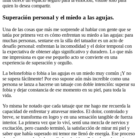
final ofrece un espacio seguro para la emoción, visible solo para
quien lo desea compartir.
Superación personal y el miedo a las agujas.
Una de las cosas que más me sorprende al hablar con gente que se
tatúa por primera vez es cómo enfrentan su miedo a las agujas: para
muchas personas, sentarse en la silla del tatuador es un acto de
desafío personal: enfrentan la incomodidad y el dolor temporal con
la expectativa de obtener algo significativo y duradero. Lo que más
me impresiona es que ese pequeño acto se convierte en una
experiencia de superación y orgullo.
La belonefobia o fobia a las agujas es un miedo muy común ¡Y no
se supera fácilmente! Por eso supone aún más increíble como una
persona se lanza a hacerse un tatuaje con doble intención: superar su
fobia y dejar constancia de ese momento en su piel, para toda la
vida.
Yo misma he notado que cada tatuaje que me hago me recuerda la
capacidad de enfrentar y atravesar miedos. El dolor, controlado y
breve, se transforma en logro y en una sensación tangible de fuerza
interior. La primera vez que lo viví, sentí una mezcla de nervios y
excitación, pero cuando terminó, la satisfacción de mirar mi piel y
saber que había superado mi temor me llenó de energía. Ese proceso