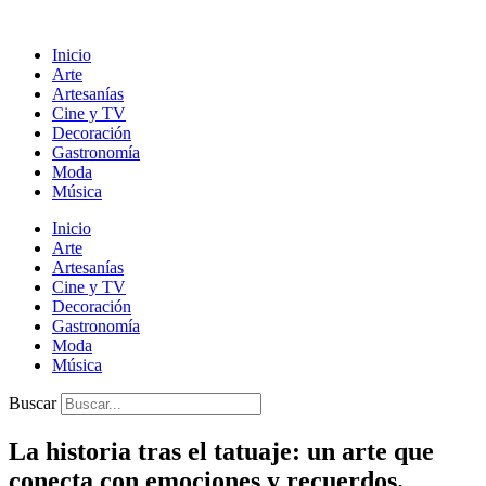
Ir
al
Inicio
contenido
Arte
Artesanías
Cine y TV
Decoración
Gastronomía
Moda
Música
Inicio
Arte
Artesanías
Cine y TV
Decoración
Gastronomía
Moda
Música
Buscar
La historia tras el tatuaje: un arte que
conecta con emociones y recuerdos.