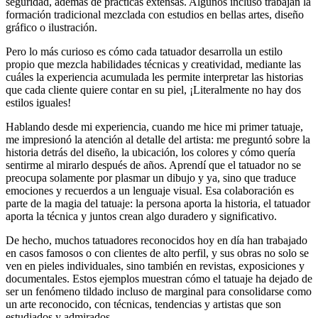
seguridad, además de prácticas extensas. Algunos incluso trabajan la
formación tradicional mezclada con estudios en bellas artes, diseño
gráfico o ilustración.
Pero lo más curioso es cómo cada tatuador desarrolla un estilo
propio que mezcla habilidades técnicas y creatividad, mediante las
cuáles la experiencia acumulada les permite interpretar las historias
que cada cliente quiere contar en su piel, ¡Literalmente no hay dos
estilos iguales!
Hablando desde mi experiencia, cuando me hice mi primer tatuaje,
me impresionó la atención al detalle del artista: me preguntó sobre la
historia detrás del diseño, la ubicación, los colores y cómo quería
sentirme al mirarlo después de años. Aprendí que el tatuador no se
preocupa solamente por plasmar un dibujo y ya, sino que traduce
emociones y recuerdos a un lenguaje visual. Esa colaboración es
parte de la magia del tatuaje: la persona aporta la historia, el tatuador
aporta la técnica y juntos crean algo duradero y significativo.
De hecho, muchos tatuadores reconocidos hoy en día han trabajado
en casos famosos o con clientes de alto perfil, y sus obras no solo se
ven en pieles individuales, sino también en revistas, exposiciones y
documentales. Estos ejemplos muestran cómo el tatuaje ha dejado de
ser un fenómeno tildado incluso de marginal para consolidarse como
un arte reconocido, con técnicas, tendencias y artistas que son
estudiados y admirados.